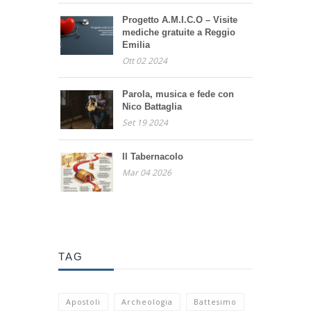
Progetto A.M.I.C.O – Visite
mediche gratuite a Reggio
Emilia
Ott 02 2024
Parola, musica e fede con
Nico Battaglia
Set 19 2024
Il Tabernacolo
Mar 04 2026
TAG
Apostoli
Archeologia
Battesimo