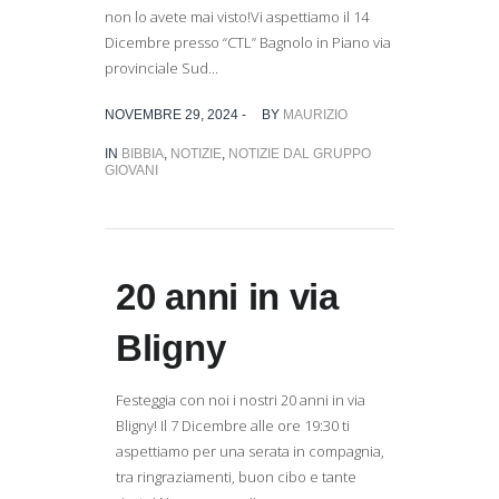
non lo avete mai visto!Vi aspettiamo il 14
Dicembre presso “CTL” Bagnolo in Piano via
provinciale Sud...
NOVEMBRE 29, 2024 -
BY
MAURIZIO
IN
BIBBIA
,
NOTIZIE
,
NOTIZIE DAL GRUPPO
GIOVANI
20 anni in via
Bligny
Festeggia con noi i nostri 20 anni in via
Bligny! Il 7 Dicembre alle ore 19:30 ti
aspettiamo per una serata in compagnia,
tra ringraziamenti, buon cibo e tante