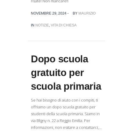
risate! Non mancare!!
NOVEMBRE 29, 2024 -
BY
MAURIZIO
IN
NOTIZIE
,
VITA DI CHIESA
Dopo scuola
gratuito per
scuola primaria
Se hai bisogno di aiuto con i compiti, ti
offriamo un dopo scuola gratuito per
studenti della scuola primaria. Siamo in
via Bligny n. 22 a Reggio Emilia. Per
informazioni, non esitare a contattarci,...