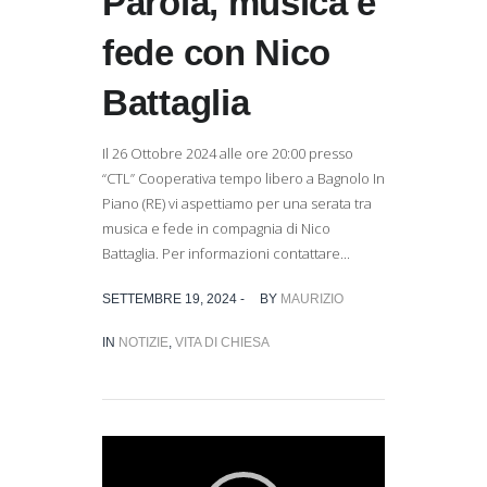
Parola, musica e
fede con Nico
Battaglia
Il 26 Ottobre 2024 alle ore 20:00 presso
“CTL” Cooperativa tempo libero a Bagnolo In
Piano (RE) vi aspettiamo per una serata tra
musica e fede in compagnia di Nico
Battaglia. Per informazioni contattare...
SETTEMBRE 19, 2024 -
BY
MAURIZIO
IN
NOTIZIE
,
VITA DI CHIESA
Video
Player