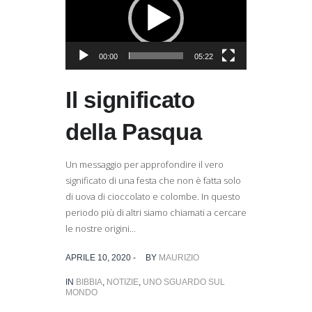
00:00
05:22
Il significato
della Pasqua
Un messaggio per approfondire il vero
significato di una festa che non è fatta solo
di uova di cioccolato e colombe. In questo
periodo più di altri siamo chiamati a cercare
le nostre origini...
APRILE 10, 2020 -
BY
MAURIZIO
IN
BIBBIA
,
NOTIZIE
,
UNO SGUARDO SUL
MONDO