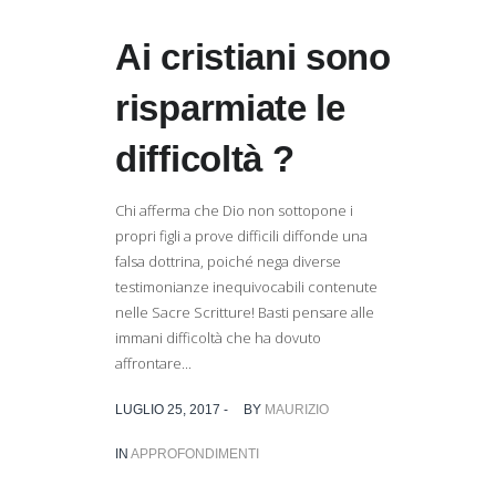
Ai cristiani sono
risparmiate le
difficoltà ?
Chi afferma che Dio non sottopone i
propri figli a prove difficili diffonde una
falsa dottrina, poiché nega diverse
testimonianze inequivocabili contenute
nelle Sacre Scritture! Basti pensare alle
immani difficoltà che ha dovuto
affrontare...
LUGLIO 25, 2017 -
BY
MAURIZIO
IN
APPROFONDIMENTI