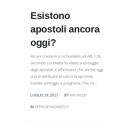
Esistono
apostoli ancora
oggi?
Alcuni credenti si richiamano ad Atti 1,26,
secondo cui Mattia fu eletto a sorteggio
dagli apostoli, e affermano che anche oggi
si può attribuire la carica di apostolo
tramite sorteggio e preghiera. Che ne...
LUGLIO 19, 2017 -
BY
MAURIZIO
IN
APPROFONDIMENTI