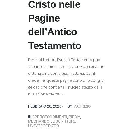
Cristo nelle
Pagine
dell’Antico
Testamento
Per molti lettori, l’Antico Testamento può
apparire come una collezione di cronache
distanti o riti complessi. Tuttavia, per il
credente, queste pagine sono uno scrigno
geloso che contiene il nucleo stesso della
rivelazione divina:...
FEBBRAIO 26, 2026 -
BY
MAURIZIO
IN
APPROFONDIMENTI
,
BIBBIA
,
MEDITANDO LE SCRITTURE
,
UNCATEGORIZED