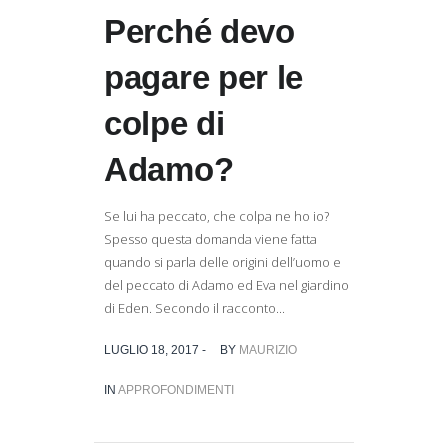
Perché devo
pagare per le
colpe di
Adamo?
Se lui ha peccato, che colpa ne ho io?
Spesso questa domanda viene fatta
quando si parla delle origini dell’uomo e
del peccato di Adamo ed Eva nel giardino
di Eden. Secondo il racconto...
LUGLIO 18, 2017 -
BY
MAURIZIO
IN
APPROFONDIMENTI