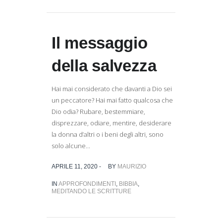
Il messaggio
della salvezza
Hai mai considerato che davanti a Dio sei
un peccatore? Hai mai fatto qualcosa che
Dio odia? Rubare, bestemmiare,
disprezzare, odiare, mentire, desiderare
la donna d’altri o i beni degli altri, sono
solo alcune...
APRILE 11, 2020 -
BY
MAURIZIO
IN
APPROFONDIMENTI
,
BIBBIA
,
MEDITANDO LE SCRITTURE