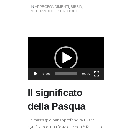
IN
APPROFONDIMENTI
,
BIBBIA
,
MEDITANDO LE SCRITTURE
Video
Player
00:00
05:22
Il significato
della Pasqua
Un messaggio per approfondire il vero
significato di una festa che non è fatta solo