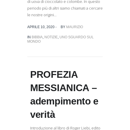
di uova di cioccolato e colombe. In questo
periodo più di altri siamo chiamati a cercare
le nostre origini...
APRILE 10, 2020 -
BY
MAURIZIO
IN
BIBBIA
,
NOTIZIE
,
UNO SGUARDO SUL
MONDO
PROFEZIA
MESSIANICA –
adempimento e
verità
Introduzione al libro di Roger Liebi, edito