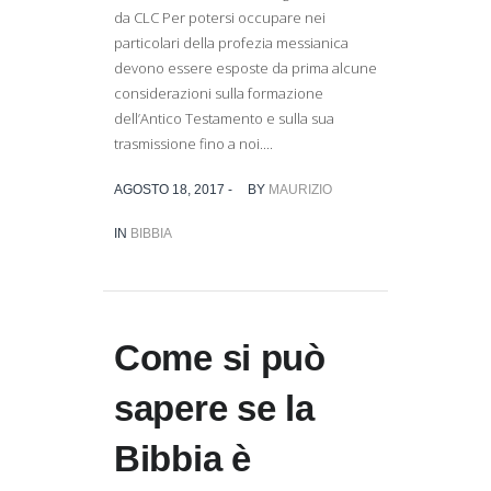
da CLC Per potersi occupare nei
particolari della profezia messianica
devono essere esposte da prima alcune
considerazioni sulla formazione
dell’Antico Testamento e sulla sua
trasmissione fino a noi....
AGOSTO 18, 2017 -
BY
MAURIZIO
IN
BIBBIA
Come si può
sapere se la
Bibbia è