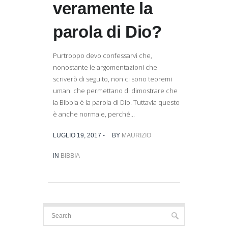
veramente la
parola di Dio?
Purtroppo devo confessarvi che,
nonostante le argomentazioni che
scriverò di seguito, non ci sono teoremi
umani che permettano di dimostrare che
la Bibbia è la parola di Dio. Tuttavia questo
è anche normale, perché...
LUGLIO 19, 2017 -
BY
MAURIZIO
IN
BIBBIA