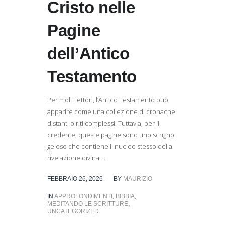
Cristo nelle
Pagine
dell’Antico
Testamento
Per molti lettori, l’Antico Testamento può
apparire come una collezione di cronache
distanti o riti complessi. Tuttavia, per il
credente, queste pagine sono uno scrigno
geloso che contiene il nucleo stesso della
rivelazione divina:...
FEBBRAIO 26, 2026 -
BY
MAURIZIO
IN
APPROFONDIMENTI
,
BIBBIA
,
MEDITANDO LE SCRITTURE
,
UNCATEGORIZED