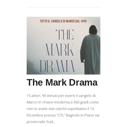
The Mark Drama
15 attori, 90 minuti per vivere il vangelo di
Marco in chiave moderna a 360 gradi come
non lo avete mai visto!Vi aspettiamo il 14
Dicembre presso “CTL” Bagnolo in Piano via
provinciale Sud...