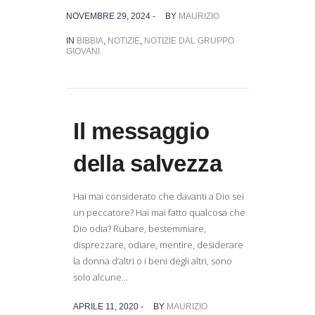
NOVEMBRE 29, 2024 -
BY
MAURIZIO
IN
BIBBIA
,
NOTIZIE
,
NOTIZIE DAL GRUPPO
GIOVANI
Il messaggio
della salvezza
Hai mai considerato che davanti a Dio sei
un peccatore? Hai mai fatto qualcosa che
Dio odia? Rubare, bestemmiare,
disprezzare, odiare, mentire, desiderare
la donna d’altri o i beni degli altri, sono
solo alcune...
APRILE 11, 2020 -
BY
MAURIZIO