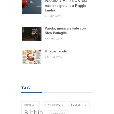
Progetto A.M.I.C.O – Visite
mediche gratuite a Reggio
Emilia
Ott 02 2024
Parola, musica e fede con
Nico Battaglia
Set 19 2024
Il Tabernacolo
Mar 04 2026
TAG
Apostoli
Archeologia
Battesimo
Bibbia
Concerto