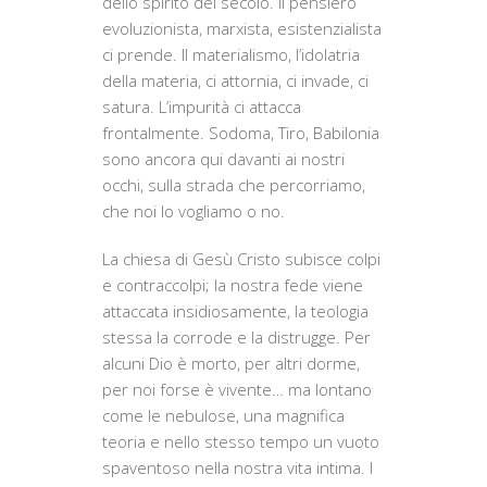
dello spirito del secolo. Il pensiero
evoluzionista, marxista, esistenzialista
ci prende. Il materialismo, l’idolatria
della materia, ci attornia, ci invade, ci
satura. L’impurità ci attacca
frontalmente. Sodoma, Tiro, Babilonia
sono ancora qui davanti ai nostri
occhi, sulla strada che percorriamo,
che noi lo vogliamo o no.
La chiesa di Gesù Cristo subisce colpi
e contraccolpi; la nostra fede viene
attaccata insidiosamente, la teologia
stessa la corrode e la distrugge. Per
alcuni Dio è morto, per altri dorme,
per noi forse è vivente… ma lontano
come le nebulose, una magnifica
teoria e nello stesso tempo un vuoto
spaventoso nella nostra vita intima. I