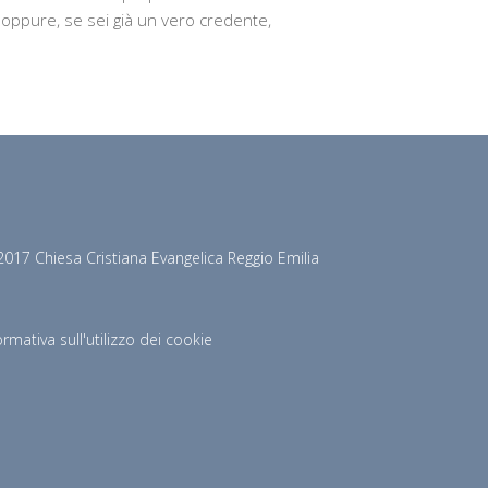
 oppure, se sei già un vero credente,
017 Chiesa Cristiana Evangelica Reggio Emilia
ormativa sull'utilizzo dei cookie