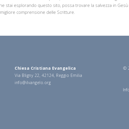
che stai esplorando questo sito, possa trovare la salvezza in Gesù
migliore comprensione delle Scritture.
Chiesa Cristiana Evangelica
© 2
Via Bligny 22, 42124, Reggio Emilia
info@ilvangelo.org
Inf