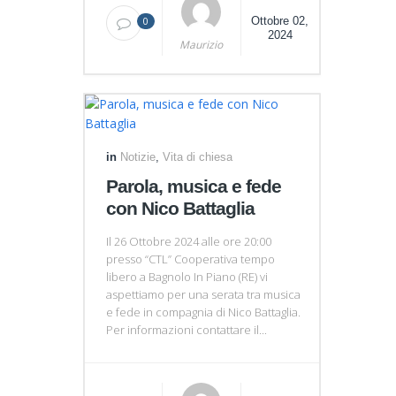
0
Ottobre 02,
2024
Maurizio
in
Notizie
,
Vita di chiesa
Parola, musica e fede
con Nico Battaglia
Il 26 Ottobre 2024 alle ore 20:00
presso “CTL” Cooperativa tempo
libero a Bagnolo In Piano (RE) vi
aspettiamo per una serata tra musica
e fede in compagnia di Nico Battaglia.
Per informazioni contattare il...