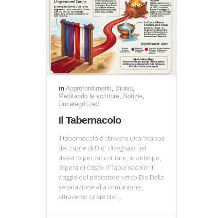
in
Approfondimenti
,
Bibbia
,
Meditando le scritture
,
Notizie
,
Uncategorized
Il Tabernacolo
Il tabernacolo è davvero una “mappa
del cuore di Dio” disegnata nel
deserto per raccontare, in anticipo,
l’opera di Cristo. Il Tabernacolo: il
viaggio del peccatore verso Dio Dalla
separazione alla comunione,
attraverso Cristo Nel...