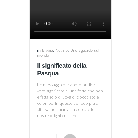
in
Bibbia
,
Notizie
,
Uno sguardo sul
mondo
Il significato della
Pasqua
Un messaggio per approfondire il
vero significato di una festa che non
è fatta solo di uova di cioccolato e
colombe. In questo periodo più di
altri siamo chiamati a cercare le
nostre origini cristiane....