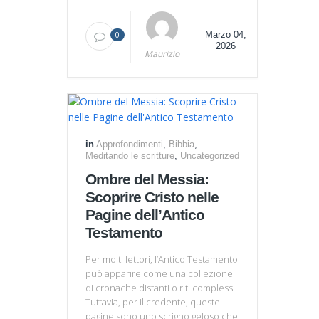
0
Marzo 04,
2026
Maurizio
in
Approfondimenti
,
Bibbia
,
Meditando le scritture
,
Uncategorized
Ombre del Messia:
Scoprire Cristo nelle
Pagine dell’Antico
Testamento
Per molti lettori, l’Antico Testamento
può apparire come una collezione
di cronache distanti o riti complessi.
Tuttavia, per il credente, queste
pagine sono uno scrigno geloso che